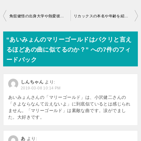
投
角舘健悟の出身大学や熱愛彼女は？ナレーションが下手という噂も調査
リカックスの本名や年齢を紹介！彼氏は北村匠海で半同棲中？
稿
ナ
“あいみょんのマリーゴールドはパクリと言え
ビ
るほどあの曲に似てるのか？” への7件のフィ
ゲ
ードバック
ー
シ
しんちゃん
より:
ョ
2019-03-08 10:14 PM
ン
あいみょんさんの「マリーゴールド」は、小沢健二さんの
「さよならなんて云えないよ」に到底似ているとは感じられ
ません。「マリーゴールド」は素敵な曲です。涙がでまし
た。大好きです。
あ
より: