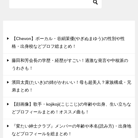
最近の投稿
【Chevon】ボーカル・谷絹茉優(やぎぬまゆう)の性別や性
格・出身校などプロフ総まとめ！
藤田和芳会長の学歴・経歴がすごい！過激な発言や中核派の
うわさも！
濱田太貴(たいき)の姉がかわいい！母も超美人？家族構成・兄
弟まとめ！
【顔画像】歌手・kojikoji(こじこじ)の年齢や出身、生い立ちな
どプロフィールまとめ！オススメ曲も！
『変たい紳士クラブ』メンバーの年齢や本名(読み方)・出身地
などプロフィールを総まとめ！