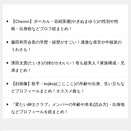
最近の投稿
【Chevon】ボーカル・谷絹茉優(やぎぬまゆう)の性別や性
格・出身校などプロフ総まとめ！
藤田和芳会長の学歴・経歴がすごい！過激な発言や中核派の
うわさも！
濱田太貴(たいき)の姉がかわいい！母も超美人？家族構成・兄
弟まとめ！
【顔画像】歌手・kojikoji(こじこじ)の年齢や出身、生い立ちな
どプロフィールまとめ！オススメ曲も！
『変たい紳士クラブ』メンバーの年齢や本名(読み方)・出身地
などプロフィールを総まとめ！